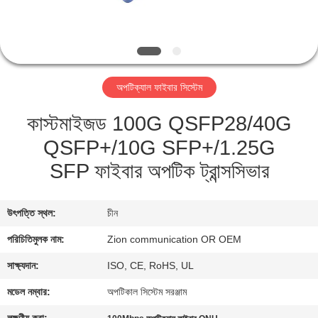
নিয়ন্ত্রণ
যোগাযোগ
করুন
অপটিক্যাল ফাইবার সিস্টেম
কাস্টমাইজড 100G QSFP28/40G
উদ্ধৃতির
QSFP+/10G SFP+/1.25G
জন্য
SFP ফাইবার অপটিক ট্রান্সসিভার
আবেদন
উৎপত্তি স্থল:
চীন
সাইট
ম্যাপ
পরিচিতিমুলক নাম:
Zion communication OR OEM
সাক্ষ্যদান:
ISO, CE, RoHS, UL
PRIVACY
মডেল নম্বার:
অপটিকাল সিস্টেম সরঞ্জাম
POLICY