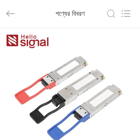
HANGZHOU
ZION
COMMUNICATION
পণ্যের বিবরণ
CO.,
LTD.
All
Rights
Reserved.
বাড়ি
পণ্য
আমাদের
সম্পর্কে
কারখানা
ভ্রমণ
মান