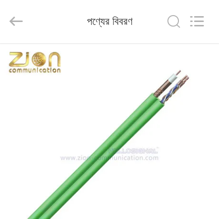
HANGZHOU
ZION
COMMUNICATION
পণ্যের বিবরণ
CO.,
LTD.
All
Rights
Reserved.
বাড়ি
পণ্য
আমাদের
সম্পর্কে
কারখানা
ভ্রমণ
মান