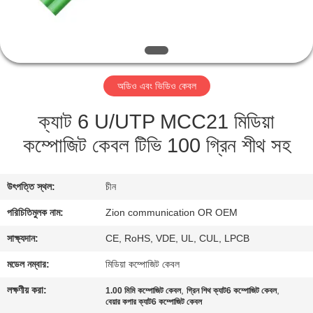
নিয়ন্ত্রণ
যোগাযোগ
করুন
অডিও এবং ভিডিও কেবল
ক্যাট 6 U/UTP MCC21 মিডিয়া
উদ্ধৃতির
কম্পোজিট কেবল টিভি 100 গ্রিন শীথ সহ
জন্য
আবেদন
উৎপত্তি স্থল:
চীন
সাইট
পরিচিতিমুলক নাম:
Zion communication OR OEM
ম্যাপ
সাক্ষ্যদান:
CE, RoHS, VDE, UL, CUL, LPCB
মডেল নম্বার:
মিডিয়া কম্পোজিট কেবল
PRIVACY
লক্ষণীয় করা:
,
,
1.00 মিমি কম্পোজিট কেবল
গ্রিন শিথ ক্যাট6 কম্পোজিট কেবল
POLICY
বেয়ার কপার ক্যাট6 কম্পোজিট কেবল