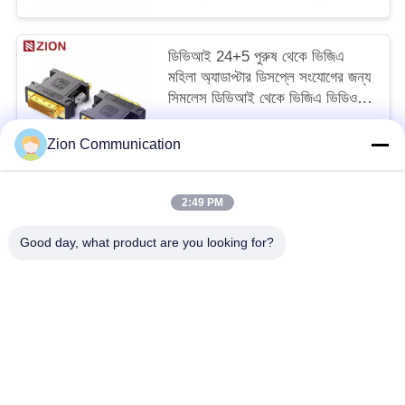
ডিভিআই 24+5 পুরুষ থেকে ভিজিএ
মহিলা অ্যাডাপ্টার ডিসপ্লে সংযোগের জন্য
সিমলেস ডিভিআই থেকে ভিজিএ ভিডিও
রূপান্তর
MOQ:100 কিমি
Zion Communication
আমাদের সাথে যোগাযোগ করুন
2:49 PM
সব
Good day, what product are you looking for?
অপটিক্যাল ফাইবার সিস্টেম
অপটিক্যাল ফাইবার তার
কপার স্ট্রাকচার্ড ক্যাবলিং
50 ওহম সমাক্ষ কেবল
সিসিটিভি কোক্সিয়াল কেবল
সিএটিভি কোক্সিয়াল কেবল