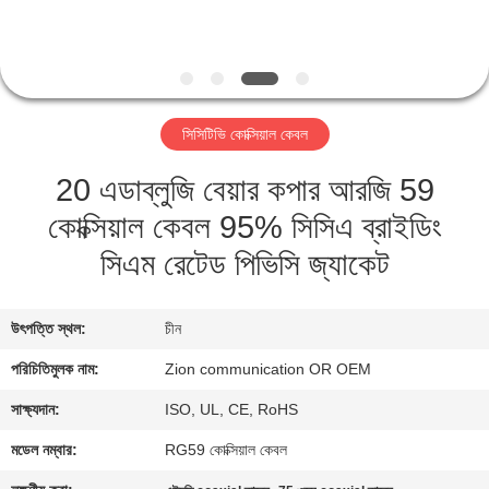
নিয়ন্ত্রণ
যোগাযোগ
করুন
সিসিটিভি কোক্সিয়াল কেবল
20 এডাব্লুজি বেয়ার কপার আরজি 59
উদ্ধৃতির
কোক্সিয়াল কেবল 95% সিসিএ ব্রাইডিং
জন্য
সিএম রেটেড পিভিসি জ্যাকেট
আবেদন
সাইট
উৎপত্তি স্থল:
চীন
ম্যাপ
পরিচিতিমুলক নাম:
Zion communication OR OEM
সাক্ষ্যদান:
ISO, UL, CE, RoHS
PRIVACY
মডেল নম্বার:
RG59 কোক্সিয়াল কেবল
POLICY