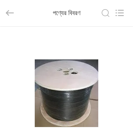
HANGZHOU
ZION
COMMUNICATION
পণ্যের বিবরণ
CO.,
LTD.
All
Rights
Reserved.
বাড়ি
পণ্য
আমাদের
সম্পর্কে
কারখানা
ভ্রমণ
মান