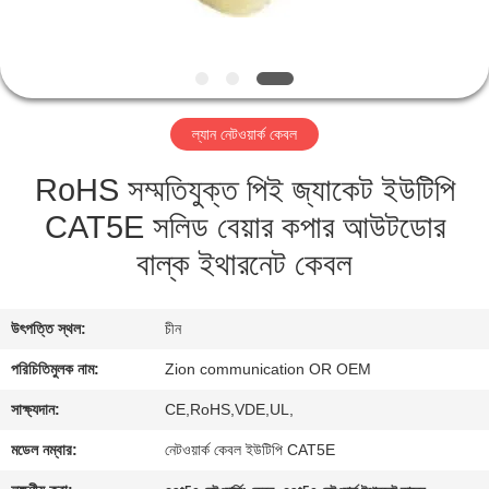
নিয়ন্ত্রণ
যোগাযোগ
করুন
ল্যান নেটওয়ার্ক কেবল
RoHS সম্মতিযুক্ত পিই জ্যাকেট ইউটিপি
উদ্ধৃতির
CAT5E সলিড বেয়ার কপার আউটডোর
জন্য
বাল্ক ইথারনেট কেবল
আবেদন
সাইট
উৎপত্তি স্থল:
চীন
ম্যাপ
পরিচিতিমুলক নাম:
Zion communication OR OEM
সাক্ষ্যদান:
CE,RoHS,VDE,UL,
PRIVACY
মডেল নম্বার:
নেটওয়ার্ক কেবল ইউটিপি CAT5E
POLICY