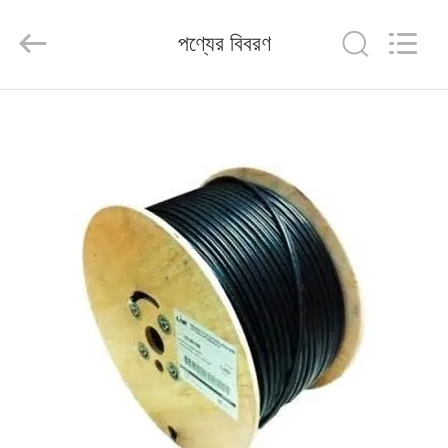
HANGZHOU
ZION
COMMUNICATION
পণ্যের বিবরণ
CO.,
LTD.
All
Rights
Reserved.
বাড়ি
পণ্য
আমাদের
সম্পর্কে
কারখানা
ভ্রমণ
মান