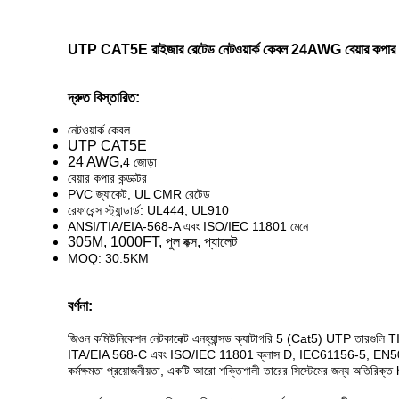
UTP CAT5E রাইজার রেটেড নেটওয়ার্ক কেবল 24AWG বেয়ার কপা
দ্রুত বিস্তারিত:
নেটওয়ার্ক কেবল
UTP CAT5E
24 AWG,
4 জোড়া
বেয়ার কপার কন্ডাক্টর
PVC জ্যাকেট, UL CMR রেটেড
রেফারেন্স স্ট্যান্ডার্ড: UL444, UL910
ANSI/TIA/EIA-568-A এবং ISO/IEC 11801 মেনে
305M, 1000FT, পুল বক্স, প্যালেট
MOQ: 30.5KM
বর্ণনা:
জিওন কমিউনিকেশন নেটকানেক্ট এনহ্যান্সড ক্যাটাগরি 5 (Cat5) UTP তারগুলি 
ITA/EIA 568-C এবং ISO/IEC 11801 ক্লাস D, IEC61156-5, E
কর্মক্ষমতা প্রয়োজনীয়তা, একটি আরো শক্তিশালী তারের সিস্টেমের জন্য অতিরিক