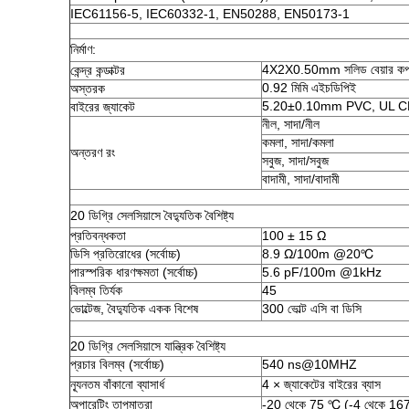
IEC61156-5, IEC60332-1, EN50288, EN50173-1
নির্মাণ:
4X2X0.50mm সলিড বেয়ার কপ
কেন্দ্র কন্ডাক্টর
0.92 মিমি এইচডিপিই
অস্তরক
5.20±0.10mm PVC, UL 
বাইরের জ্যাকেট
নীল, সাদা/নীল
কমলা, সাদা/কমলা
অন্তরণ রং
সবুজ, সাদা/সবুজ
বাদামী, সাদা/বাদামী
20 ডিগ্রি সেলসিয়াসে বৈদ্যুতিক বৈশিষ্ট্য
প্রতিবন্ধকতা
100 ± 15 Ω
ডিসি প্রতিরোধের (সর্বোচ্চ)
8.9 Ω/100m @20℃
পারস্পরিক ধারণক্ষমতা (সর্বোচ্চ)
5.6 pF/100m @1kHz
বিলম্ব তির্যক
45
ভোল্টেজ, বৈদ্যুতিক একক বিশেষ
300 ভোল্ট এসি বা ডিসি
20 ডিগ্রি সেলসিয়াসে যান্ত্রিক বৈশিষ্ট্য
প্রচার বিলম্ব (সর্বোচ্চ)
540 ns@10MHZ
ন্যূনতম বাঁকানো ব্যাসার্ধ
4 × জ্যাকেটের বাইরের ব্যাস
অপারেটিং তাপমাত্রা
-20 থেকে 75 ℃ (-4 থেকে 1