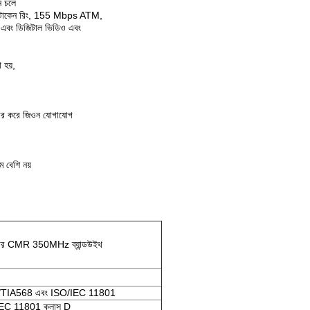
ে চলে
োকেন রিং, 155 Mbps ATM,
এবং ডিজিটাল ভিডিও এবং
 হয়,
বহার করে জিওন যোগাযোগ
 বেশি নয়
পার CMR 350MHz ব্যান্ডউইথ
, EIA/TIA568 এবং ISO/IEC 11801
C 11801 ক্লাস D