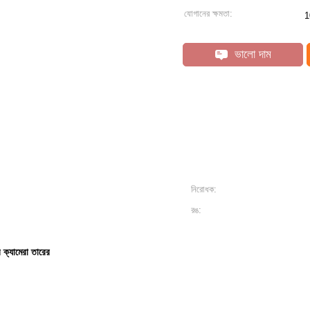
যোগানের ক্ষমতা:
1
ভালো দাম
নিরোধক:
রঙ:
্যামেরা তারের