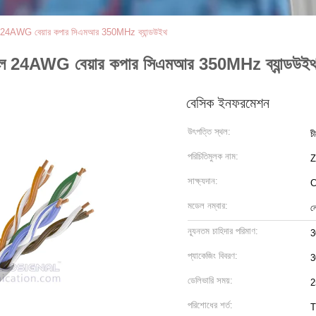
বল 24AWG বেয়ার কপার সিএমআর 350MHz ব্যান্ডউইথ
েবল 24AWG বেয়ার কপার সিএমআর 350MHz ব্যান্ডউই
বেসিক ইনফরমেশন
উৎপত্তি স্থল:
চ
পরিচিতিমুলক নাম:
Z
সাক্ষ্যদান:
C
মডেল নম্বার:
ন
ন্যূনতম চাহিদার পরিমাণ:
3
প্যাকেজিং বিবরণ:
3
ডেলিভারি সময়:
2
পরিশোধের শর্ত:
T