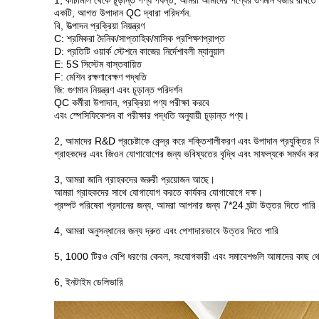
1, কাঁচামাল থেকে চূড়ান্ত পণ্য পর্যন্ত, আমরা আমাদের পণ্যের গুণমান বজায় রাখতে ত
একটি, আগত উপাদান QC দ্বারা পরিদর্শন.
বি, উত্পাদন প্রক্রিয়া নিয়ন্ত্রণ
C: শ্রমিকরা দৈনিক/সাপ্তাহিক/মাসিক প্রশিক্ষণপ্রাপ্ত
D: প্রতিটি ওয়ার্ক স্টেশনে কাজের নির্দেশাবলী ম্যানুয়াল
E: 5S সিস্টেম বাস্তবায়িত
F: মেশিন রক্ষণাবেক্ষণ পদ্ধতি
জি: গুণমান নিয়ন্ত্রণ এবং চূড়ান্ত পরিদর্শন
QC কর্মীরা উপাদান, প্রক্রিয়া পণ্য পরীক্ষা করবে
এবং স্পেসিফিকেশন বা পরীক্ষার পদ্ধতি অনুযায়ী চূড়ান্ত পণ্য।
2, আমাদের R&D প্রচেষ্টাকে কেন্দ্র করে শক্তিশালীকরণ এবং উপাদান প্রযুক্তির ব
গ্রাহকদের এবং জিওন যোগাযোগের জন্য ভবিষ্যতের বৃদ্ধি এবং সাফল্যকে সমর্থন কর
3, আমরা জানি গ্রাহকদের জরুরী প্রয়োজন আছে।
আমরা গ্রাহকদের সাথে যোগাযোগ করতে কার্যকর যোগাযোগে দক্ষ।
প্রম্পট পরিষেবা প্রদানের জন্য, আমরা আপনার জন্য 7*24 ঘন্টা উত্তর দিতে পারি
4, আমরা অনুসন্ধানের জন্য দ্রুত এবং পেশাদারভাবে উত্তর দিতে পারি
5, 1000 টিরও বেশি ধরণের কেবল, সংযোগকারী এবং সমাবেশগুলি আমাদের কাছ থেক
6, ইনটাইম ডেলিভারি