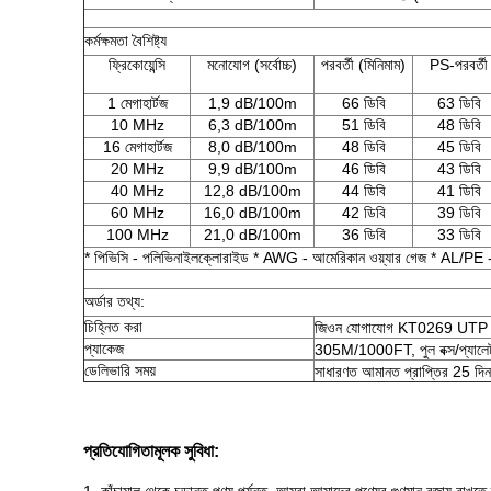
কর্মক্ষমতা বৈশিষ্ট্য
ফ্রিকোয়েন্সি
মনোযোগ (সর্বোচ্চ)
পরবর্তী (মিনিমাম)
PS-পরবর্তী
1 মেগাহার্টজ
1,9 dB/100m
66 ডিবি
63 ডিবি
10 MHz
6,3 dB/100m
51 ডিবি
48 ডিবি
16 মেগাহার্টজ
8,0 dB/100m
48 ডিবি
45 ডিবি
20 MHz
9,9 dB/100m
46 ডিবি
43 ডিবি
40 MHz
12,8 dB/100m
44 ডিবি
41 ডিবি
60 MHz
16,0 dB/100m
42 ডিবি
39 ডিবি
100 MHz
21,0 dB/100m
36 ডিবি
33 ডিবি
* পিভিসি - পলিভিনাইলক্লোরাইড * AWG - আমেরিকান ওয়্যার গেজ * AL/PE - অ
অর্ডার তথ্য:
চিহ্নিত করা
জিওন যোগাযোগ KT0269 U
প্যাকেজ
305M/1000FT, পুল বক্স/প্যালেট 
ডেলিভারি সময়
সাধারণত আমানত প্রাপ্তির 25 দি
প্রতিযোগিতামূলক সুবিধা: