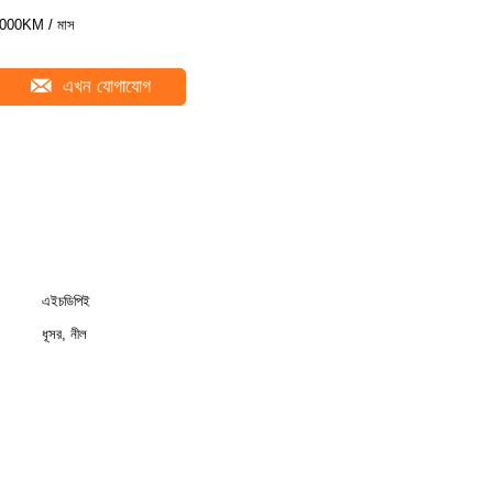
000KM / মাস
এখন যোগাযোগ
এইচডিপিই
ধূসর, নীল