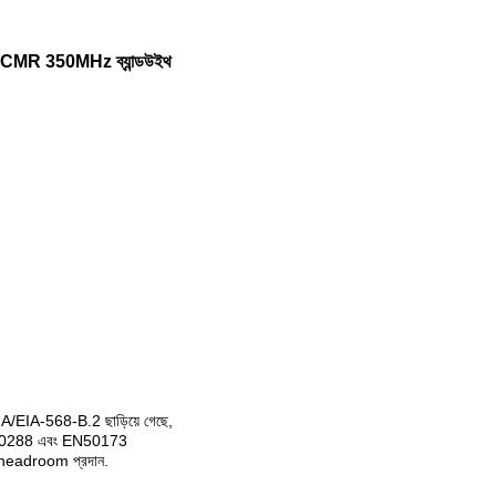
র CMR 350MHz ব্যান্ডউইথ
TIA/EIA-568-B.2 ছাড়িয়ে গেছে,
N50288 এবং EN50173
্ত headroom প্রদান.