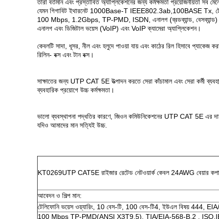
তারা বর্তমান এবং প্রস্তাবিত অ্যাপ্লিকেশনের জন্য কর্মক্ষমতা প্রয়োজনীয়তা সব মেন
যেমন গিগাবিট ইথারনেট 1000Base-T IEEE802.3ab,100BASE Tx, ট
100 Mbps, 1.2Gbps, TP-PMD, ISDN, এনালগ (ব্রডব্যান্ড, বেসব্যান্ড) 
এনালগ এবং ডিজিটাল ভয়েস (VoIP) এবং VoIP ক্যামেরা অ্যাপ্লিকেশন।
কেবলটি সাদা, ধূসর, নীল এবং হলুদে পাওয়া যায় এবং কাঠের রিল হিসাবে প্যাকেজ করা
রিলিন- বক্স এবং টান বক্স।
সাক্ষাতের জন্য UTP CAT 5E উত্পাদন করতে সেরা কাঁচামাল এবং সেরা কর্মী ব্য
ব্যবহারিক প্রয়োগে উচ্চ কর্মক্ষমতা।
ভালো ব্যবস্থাপনা পদ্ধতির কারণে, জিওন কমিউনিকেশনের UTP CAT 5E এর দাম
যদিও আমাদের মান সত্যিই উচ্চ.
KT0269
UTP CAT5E রাইজার রেটেড নেটওয়ার্ক কেবল 24AWG বেয়ার ক
আবেদন ও শিল্প মান:
টেলিফোনি ভয়েস ওয়্যারিং, 10 বেস-টি, 100 বেস-টি4, ইউএল বিষয় 444
100 Mbps TP-PMD(ANSI X3T9.5), TIA/EIA-568-B.2 , ISO.IE