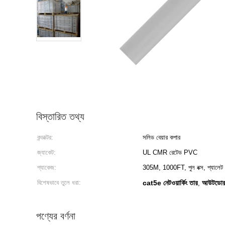
বিস্তারিত তথ্য
কন্ডাক্টর:
সলিড বেয়ার কপার
জ্যাকেট:
UL CMR রেটেড PVC
প্যাকেজ:
305M, 1000FT, পুল বক্স, প্যালেট
বিশেষভাবে তুলে ধরা:
cat5e নেটওয়ার্কিং তার
আউটডোর ক
,
পণ্যের বর্ণনা