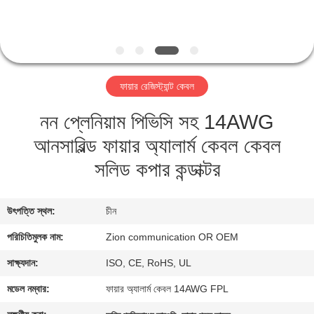
নিয়ন্ত্রণ
যোগাযোগ
করুন
ফায়ার রেজিস্ট্যান্ট কেবল
নন প্লেনিয়াম পিভিসি সহ 14AWG
উদ্ধৃতির
আনসারিল্ড ফায়ার অ্যালার্ম কেবল কেবল
জন্য
সলিড কপার কন্ডাক্টর
আবেদন
সাইট
উৎপত্তি স্থল:
চীন
ম্যাপ
পরিচিতিমুলক নাম:
Zion communication OR OEM
সাক্ষ্যদান:
ISO, CE, RoHS, UL
PRIVACY
মডেল নম্বার:
ফায়ার অ্যালার্ম কেবল 14AWG FPL
POLICY