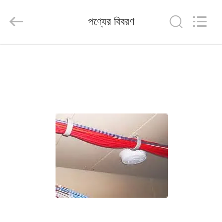
HANGZHOU
ZION
COMMUNICATION
পণ্যের বিবরণ
CO.,
LTD.
All
Rights
Reserved.
বাড়ি
পণ্য
আমাদের
সম্পর্কে
কারখানা
ভ্রমণ
মান