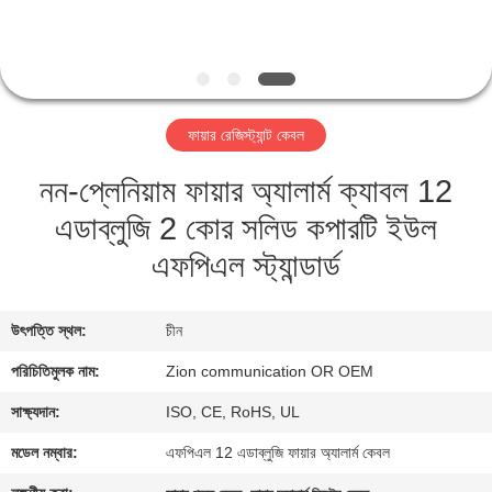
নিয়ন্ত্রণ
যোগাযোগ
করুন
ফায়ার রেজিস্ট্যান্ট কেবল
নন-প্লেনিয়াম ফায়ার অ্যালার্ম ক্যাবল 12
উদ্ধৃতির
এডাব্লুজি 2 কোর সলিড কপারটি ইউল
জন্য
এফপিএল স্ট্যান্ডার্ড
আবেদন
সাইট
উৎপত্তি স্থল:
চীন
ম্যাপ
পরিচিতিমুলক নাম:
Zion communication OR OEM
সাক্ষ্যদান:
ISO, CE, RoHS, UL
PRIVACY
মডেল নম্বার:
এফপিএল 12 এডাব্লুজি ফায়ার অ্যালার্ম কেবল
POLICY