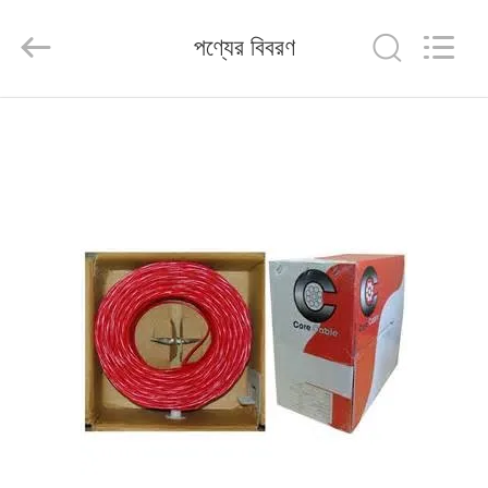
HANGZHOU
ZION
COMMUNICATION
পণ্যের বিবরণ
CO.,
LTD.
All
Rights
Reserved.
বাড়ি
পণ্য
আমাদের
সম্পর্কে
কারখানা
ভ্রমণ
মান